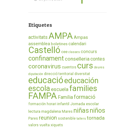
Etiquetes
AMPA
activitats
Ampas
assemblea
calendari
boletines
Castelló
concurs
cee
classes
confinament
conselleria
contes
curs
coronavirus
cuentos
deures
direcció territorial
diversitat
diputación
educació
educación
families
escola
escuela
FAMPA
formació
Família
infantil
Jornada escolar
formación
horari
niñas
niños
lectura
magdalena
Mares
reunion
tornada
Pares
sostenible
tallers
valors
vuelta
xiquets