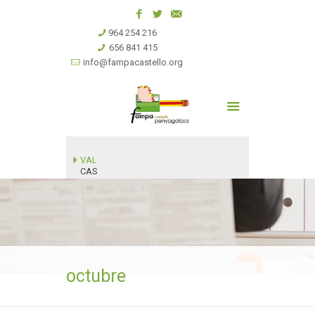
964 254 216
656 841 415
info@fampacastello.org
VAL
CAS
octubre