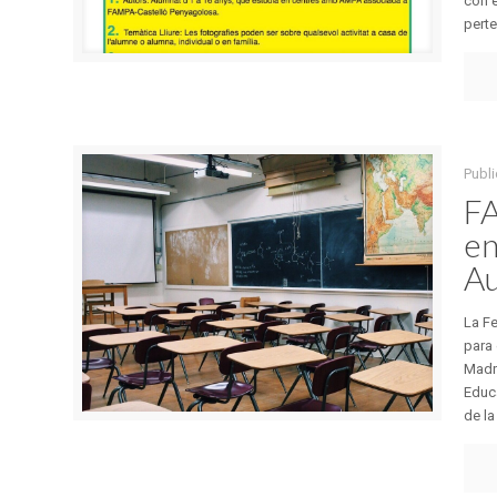
con 
perte
Publi
FA
en
Au
La Fe
para 
Madr
Educa
de la