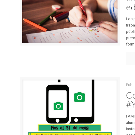
ed
Los p
traba
públi
prese
forma
Publi
Co
#
FAMPA
alum
insta