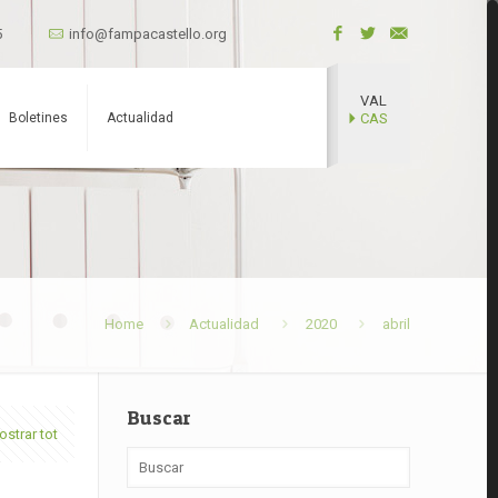
5
info@fampacastello.org
VAL
Boletines
Actualidad
CAS
Home
Actualidad
2020
abril
Buscar
strar tot