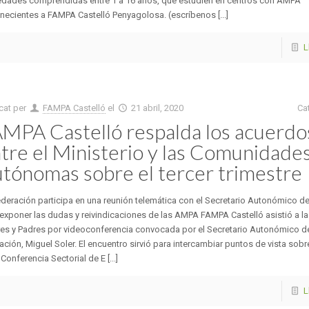
edades comprendidas entre 1 a 16 años, que estudien en centros con AMPA
necientes a FAMPA Castelló Penyagolosa. (escríbenos [...]
L
cat per
FAMPA Castelló
el
21 abril, 2020
Ca
MPA Castelló respalda los acuerdo
tre el Ministerio y las Comunidade
tónomas sobre el tercer trimestre
deración participa en una reunión telemática con el Secretario Autonómico d
exponer las dudas y reivindicaciones de las AMPA FAMPA Castelló asistió a l
es y Padres por videoconferencia convocada por el Secretario Autonómico d
ción, Miguel Soler. El encuentro sirvió para intercambiar puntos de vista sobr
 Conferencia Sectorial de E [...]
L