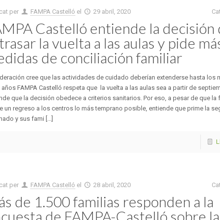
cat per
FAMPA Castelló
el
29 abril, 2020
Ca
MPA Castelló entiende la decisión
trasar la vuelta a las aulas y pide má
didas de conciliación familiar
deración cree que las actividades de cuidado deberían extenderse hasta los
años FAMPA Castelló respeta que la vuelta a las aulas sea a partir de septi
nde que la decisión obedece a criterios sanitarios. Por eso, a pesar de que la
e un regreso a los centros lo más temprano posible, entiende que prime la se
ado y sus fami [...]
L
cat per
FAMPA Castelló
el
28 abril, 2020
Ca
s de 1.500 familias responden a la
cuesta de FAMPA-Castelló sobre la