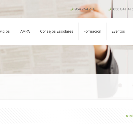
964 254 216
656 841 41
vicios
AMPA
Consejos Escolares
Formación
Eventos
Mo