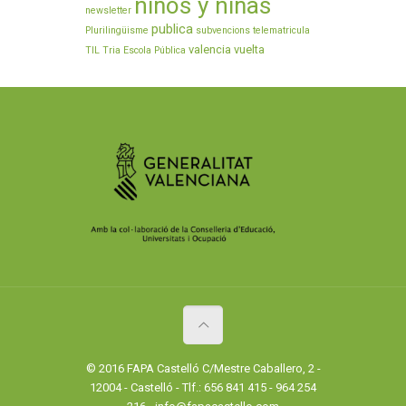
niños y niñas
newsletter
publica
Plurilingüisme
subvencions
telematricula
valencia
vuelta
TIL
Tria Escola Pública
© 2016 FAPA Castelló C/Mestre Caballero, 2 -
12004 - Castelló - Tlf.: 656 841 415 - 964 254