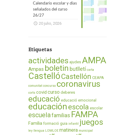
Calendario escolar y días
señalados del curso
26/27
20 julio, 2026
Etiquetas
AMPA
actividades
ajudes
boletin
butlletí
Ampas
carta
Castelló
Castellón
CEAPA
coronavirus
comunitat
concurso
curso
covid
deberes
corts
educació
educació emocional
educación
escola
escolar
FAMPA
escuela
familias
juegos
Família
formació
guia
infantil
matinera
ley
llengua
LOMLOE
municipal