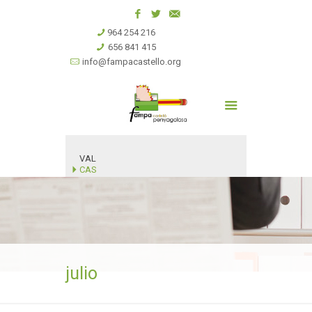
964 254 216
656 841 415
info@fampacastello.org
VAL
CAS
julio