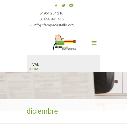
964 254 216
656 841 415
info@fampacastello.org
VAL
CAS
diciembre