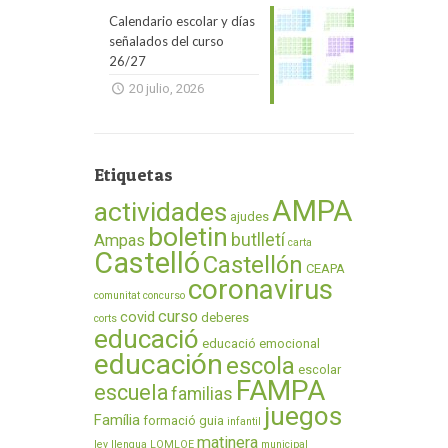
Calendario escolar y días
señalados del curso
26/27
20 julio, 2026
Etiquetas
AMPA
actividades
ajudes
boletin
butlletí
Ampas
carta
Castelló
Castellón
CEAPA
coronavirus
comunitat
concurso
curso
covid
deberes
corts
educació
educació emocional
educación
escola
escolar
FAMPA
escuela
familias
juegos
Família
formació
guia
infantil
matinera
ley
llengua
LOMLOE
municipal