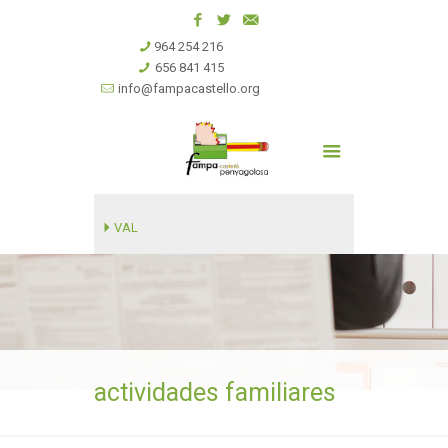
964 254 216
656 841 415
info@fampacastello.org
VAL
actividades familiares