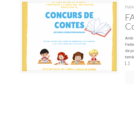
Publi
FA
Co
Amb m
Feder
de p
temàt
[...]