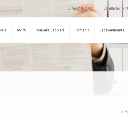
964 254 216
656 841 41
veis
AMPA
Consells Escolars
Formació
Esdeveniments
Mo