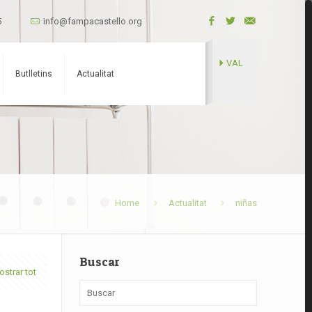
5
info@fampacastello.org
VAL
Butlletins
Actualitat
Home
Actualitat
niñas
Buscar
strar tot