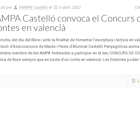
cat per
FAMPA Castelló
el
6 abril, 2022
Ca
MPA Castelló convoca el Concurs 
ntes en valencià
otiu del dia del llibre i amb la finalitat de fomentar l’escriptura i lectura en val
ació d’Associacions de Mares i Pares d’Alumnat Castelló Penyagolosa anima 
rimària membre de les AMPA federades a participar en el seu CONCURS DE C
ica és lliure sempre que es tracte d’un conte en valencià. Les històries poden 
L