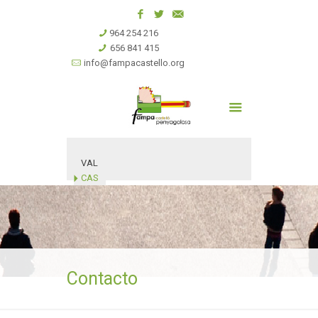
964 254 216
656 841 415
info@fampacastello.org
VAL
CAS
Contacto