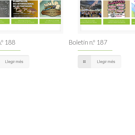
.º 188
Boletín n.º 187
Llegir més
Llegir més