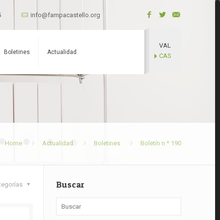
5
info@fampacastello.org
VAL
Boletines
Actualidad
CAS
Home
Actualidad
Boletines
Boletín n.º 190
Buscar
tegorías