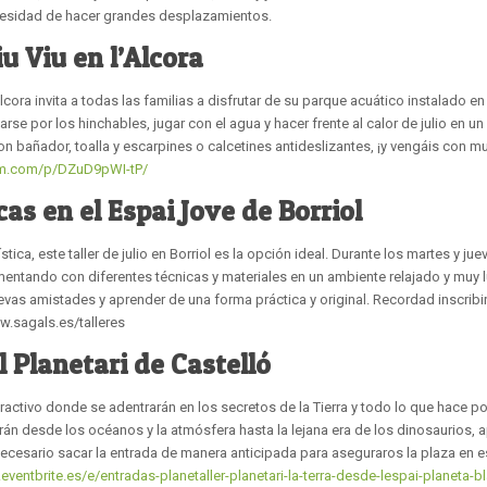
ecesidad de hacer grandes desplazamientos.
u Viu en l’Alcora
ora invita a todas las familias a disfrutar de su parque acuático instalado en 
rse por los hinchables, jugar con el agua y hacer frente al calor de julio en un
on bañador, toalla y escarpines o calcetines antideslizantes, ¡y vengáis con 
am.com/p/DZuD9pWI-tP/
cas en el Espai Jove de Borriol
ca, este taller de julio en Borriol es la opción ideal. Durante los martes y juev
mentando con diferentes técnicas y materiales en un ambiente relajado y muy l
uevas amistades y aprender de una forma práctica y original. Recordad inscrib
w.sagals.es/talleres
l Planetari de Castelló
nteractivo donde se adentrarán en los secretos de la Tierra y todo lo que hace po
arán desde los océanos y la atmósfera hasta la lejana era de los dinosaurios,
necesario sacar la entrada de manera anticipada para aseguraros la plaza en e
eventbrite.es/e/entradas-planetaller-planetari-la-terra-desde-lespai-planeta-bl