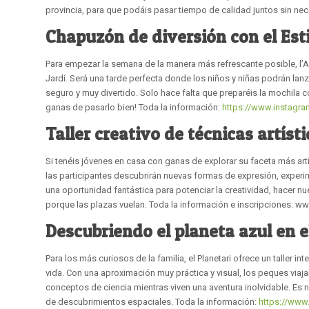
provincia, para que podáis pasar tiempo de calidad juntos sin n
Chapuzón de diversión con el Esti
Para empezar la semana de la manera más refrescante posible, l’Alc
Jardí. Será una tarde perfecta donde los niños y niñas podrán lanza
seguro y muy divertido. Solo hace falta que preparéis la mochila c
ganas de pasarlo bien! Toda la información:
https://www.instagr
Taller creativo de técnicas artísti
Si tenéis jóvenes en casa con ganas de explorar su faceta más artísti
las participantes descubrirán nuevas formas de expresión, experi
una oportunidad fantástica para potenciar la creatividad, hacer n
porque las plazas vuelan. Toda la información e inscripciones: ww
Descubriendo el planeta azul en e
Para los más curiosos de la familia, el Planetari ofrece un taller i
vida. Con una aproximación muy práctica y visual, los peques viaj
conceptos de ciencia mientras viven una aventura inolvidable. Es 
de descubrimientos espaciales. Toda la información:
https://www.