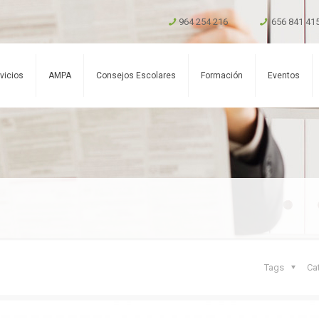
964 254 216
656 841 41
vicios
AMPA
Consejos Escolares
Formación
Eventos
Tags
Ca