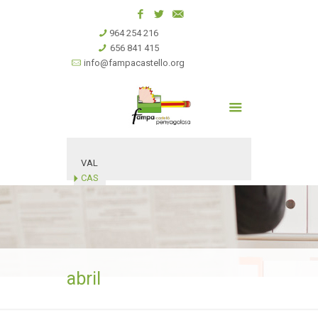
964 254 216
656 841 415
info@fampacastello.org
VAL
CAS
abril