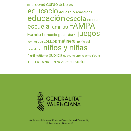
curso
covid
deberes
corts
educació
educació emocional
educación
escola
escolar
FAMPA
escuela
familias
juegos
Família
formació
guia
infantil
matinera
ley
llengua
LOMLOE
municipal
niños y niñas
newsletter
publica
Plurilingüisme
subvencions
telematricula
valencia
vuelta
TIL
Tria Escola Pública