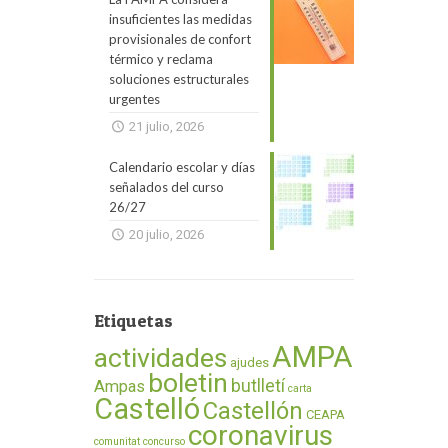
insuficientes las medidas
provisionales de confort
térmico y reclama
soluciones estructurales
urgentes
21 julio, 2026
Calendario escolar y días
señalados del curso
26/27
20 julio, 2026
Etiquetas
AMPA
actividades
ajudes
boletin
butlletí
Ampas
carta
Castelló
Castellón
CEAPA
coronavirus
comunitat
concurso