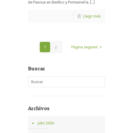
de Pascua en Benlloc y Portsxinel·la. [...]
Llegir més
1
2
Pàgina següent
Buscar
Archivos
julio 2026