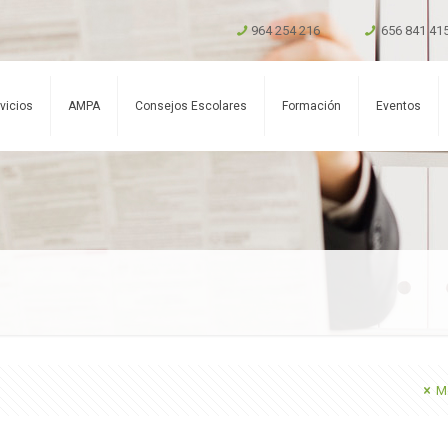
964 254 216
656 841 41
vicios
AMPA
Consejos Escolares
Formación
Eventos
Mo