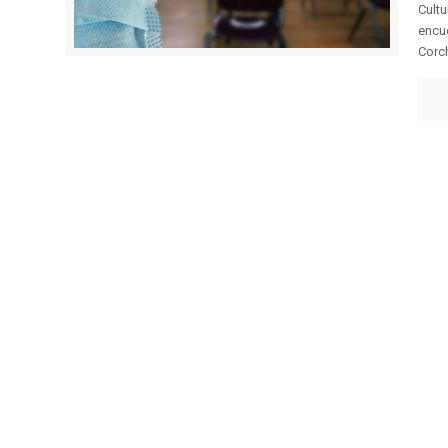
Cultu
encue
Corch