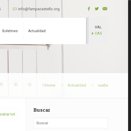
5
info@fampacastello.org
VAL
Boletines
Actualidad
CAS
Home
Actualidad
vuelta
Buscar
strar tot