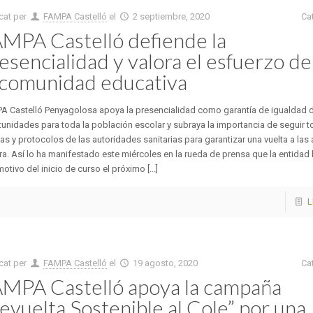
cat per
FAMPA Castelló
el
2 septiembre, 2020
Ca
MPA Castelló defiende la
esencialidad y valora el esfuerzo de
 comunidad educativa
A Castelló Penyagolosa apoya la presencialidad como garantía de igualdad 
unidades para toda la población escolar y subraya la importancia de seguir t
s y protocolos de las autoridades sanitarias para garantizar una vuelta a las 
a. Así lo ha manifestado este miércoles en la rueda de prensa que la entidad
otivo del inicio de curso el próximo [...]
L
cat per
FAMPA Castelló
el
19 agosto, 2020
Ca
MPA Castelló apoya la campaña
evuelta Sostenible al Cole” por una