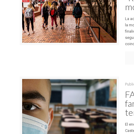
mo
La ac
la mo
final
segur
coinci
Publi
FA
fa
te
El en
Caste