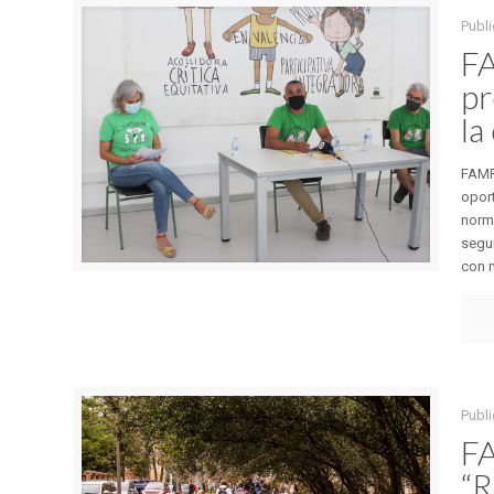
Publi
FA
pr
la
FAMP
oport
norma
segur
con m
Publi
FA
“R