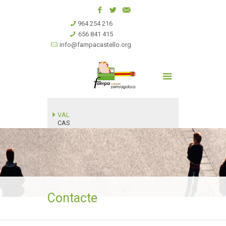
964 254 216
656 841 415
info@fampacastello.org
VAL
CAS
Contacte