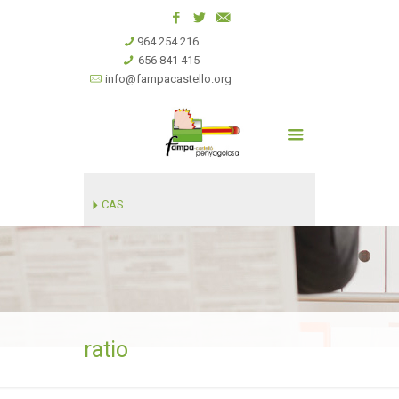
964 254 216
656 841 415
info@fampacastello.org
CAS
ratio