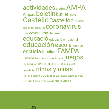
AMPA
actividades
ajudes
boletin
butlletí
Ampas
carta
Castelló
Castellón
CEAPA
coronavirus
comunitat
concurso
curso
covid
deberes
corts
educació
educació emocional
educación
escola
escolar
FAMPA
escuela
familias
juegos
Família
formació
guia
infantil
matinera
ley
llengua
LOMLOE
municipal
niños y niñas
newsletter
publica
Plurilingüisme
subvencions
telematricula
valencia
vuelta
TIL
Tria Escola Pública