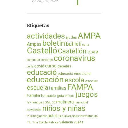
20 julio, 2026
Etiquetas
AMPA
actividades
ajudes
boletin
butlletí
Ampas
carta
Castelló
Castellón
CEAPA
coronavirus
comunitat
concurso
curso
covid
deberes
corts
educació
educació emocional
educación
escola
escolar
FAMPA
escuela
familias
juegos
Família
formació
guia
infantil
matinera
ley
llengua
LOMLOE
municipal
niños y niñas
newsletter
publica
Plurilingüisme
subvencions
telematricula
valencia
vuelta
TIL
Tria Escola Pública