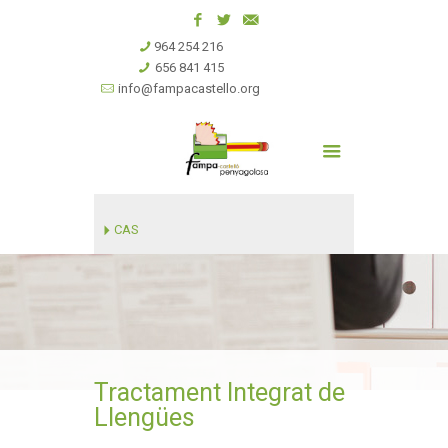
964 254 216
656 841 415
info@fampacastello.org
CAS
Tractament Integrat de
Llengües