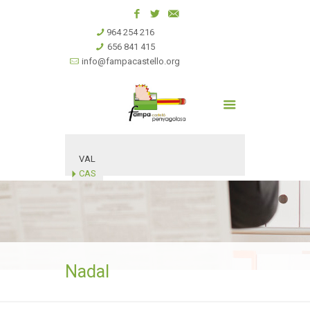
964 254 216
656 841 415
info@fampacastello.org
VAL
CAS
Nadal