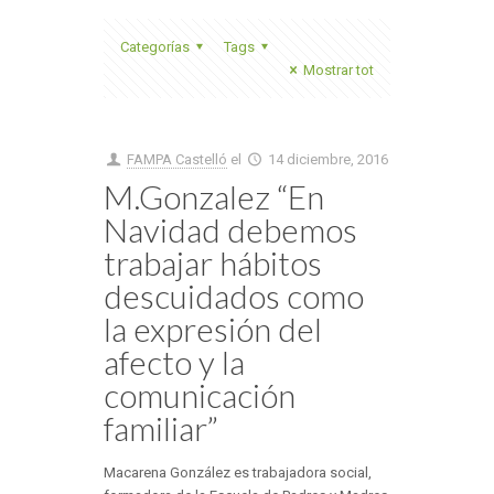
Categorías
Tags
Mostrar tot
FAMPA Castelló
el
14 diciembre, 2016
M.Gonzalez “En
Navidad debemos
trabajar hábitos
descuidados como
la expresión del
afecto y la
comunicación
familiar”
Macarena González es trabajadora social,