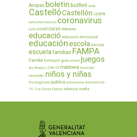
boletin
butlletí
Ampas
carta
Castelló
Castellón
CEAPA
coronavirus
comunitat
concurso
curso
covid
deberes
corts
educació
educació emocional
educación
escola
escolar
FAMPA
escuela
familias
juegos
Família
formació
guia
infantil
matinera
ley
llengua
LOMLOE
municipal
niños y niñas
newsletter
publica
Plurilingüisme
subvencions
telematricula
valencia
vuelta
TIL
Tria Escola Pública