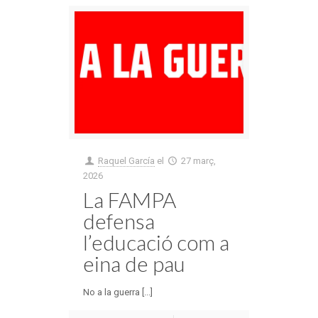
Raquel García
el
27 març,
2026
La FAMPA
defensa
l’educació com a
eina de pau
No a la guerra [...]