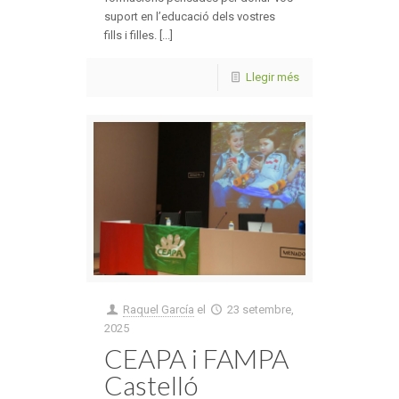
suport en l’educació dels vostres
fills i filles. [...]
Llegir més
Raquel García
el
23 setembre,
2025
CEAPA i FAMPA
Castelló