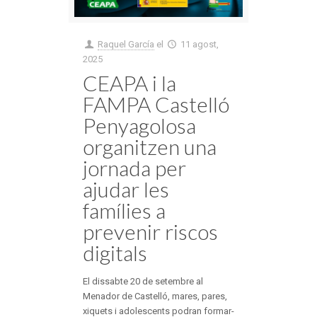
Raquel García
el
11 agost,
2025
CEAPA i la
FAMPA Castelló
Penyagolosa
organitzen una
jornada per
ajudar les
famílies a
prevenir riscos
digitals
El dissabte 20 de setembre al
Menador de Castelló, mares, pares,
xiquets i adolescents podran formar-