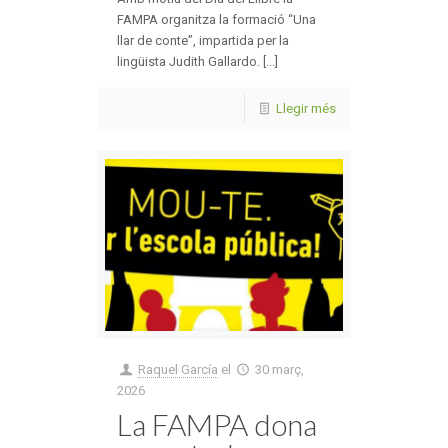
FAMPA organitza la formació “Una
llar de conte”, impartida per la
lingüista Judith Gallardo. [...]
Llegir més
Raquel García
el
30 març,
2026
La FAMPA dona