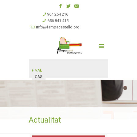
964 254 216
656 841 415
info@fampacastello.org
VAL
CAS
Actualitat