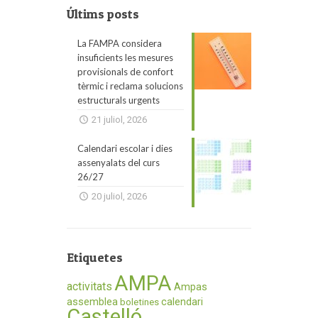
Últims posts
La FAMPA considera
insuficients les mesures
provisionals de confort
tèrmic i reclama solucions
estructurals urgents
21 juliol, 2026
Calendari escolar i dies
assenyalats del curs
26/27
20 juliol, 2026
Etiquetes
AMPA
activitats
Ampas
assemblea
calendari
boletines
Castelló