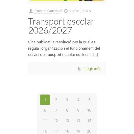
Raquel García
el
2 juliol, 2026
Transport escolar
2026/2027
S’ha publicat la resolució per la qual es
regula l’organització i el funcionament del
servici de transport escolar col·lectiu. [...]
Llegir més
1
2
3
4
5
6
7
8
9
10
11
12
13
14
15
16
17
18
19
20