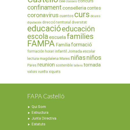
concurs
cee
classes
confinament
conselleria
contes
curs
coronavirus
cuentos
deures
direcció territorial
diversitat
diputación
educació
educación
families
escola
escuela
FAMPA
formació
Família
infantil
Jornada escolar
formación
horari
niñas
niños
lectura
magdalena
Mares
reunion
tornada
Pares
sostenible
tallers
valors
vuelta
xiquets
FAPA Castelló
Qui Som
Estructura
Junta Directiva
Estatuts