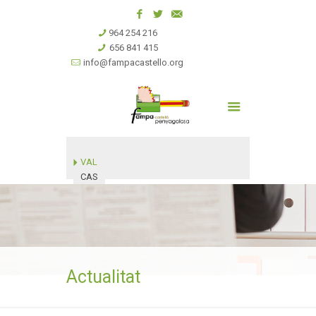
964 254 216
656 841 415
info@fampacastello.org
VAL
CAS
Actualitat