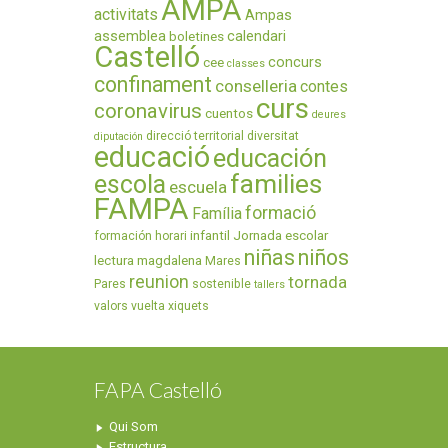
AMPA
activitats
Ampas
assemblea
calendari
boletines
Castelló
concurs
cee
classes
confinament
conselleria
contes
curs
coronavirus
cuentos
deures
direcció territorial
diversitat
diputación
educació
educación
families
escola
escuela
FAMPA
formació
Família
infantil
Jornada escolar
formación
horari
niñas
niños
lectura
magdalena
Mares
reunion
tornada
Pares
sostenible
tallers
valors
vuelta
xiquets
FAPA Castelló
Qui Som
Estructura