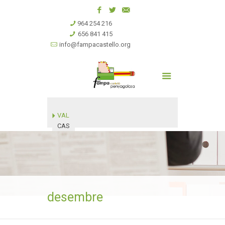
964 254 216
656 841 415
info@fampacastello.org
VAL
CAS
desembre