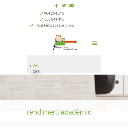
964 254 216
656 841 415
info@fampacastello.org
VAL
CAS
rendiment acadèmic