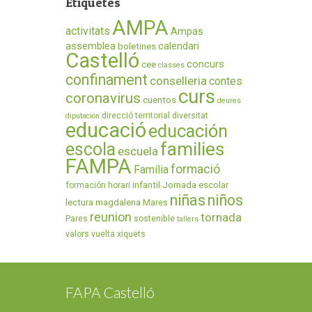
Etiquetes
AMPA
activitats
Ampas
assemblea
calendari
boletines
Castelló
concurs
cee
classes
confinament
conselleria
contes
curs
coronavirus
cuentos
deures
direcció territorial
diversitat
diputación
educació
educación
families
escola
escuela
FAMPA
formació
Família
infantil
Jornada escolar
formación
horari
niñas
niños
lectura
magdalena
Mares
reunion
tornada
Pares
sostenible
tallers
valors
vuelta
xiquets
FAPA Castelló