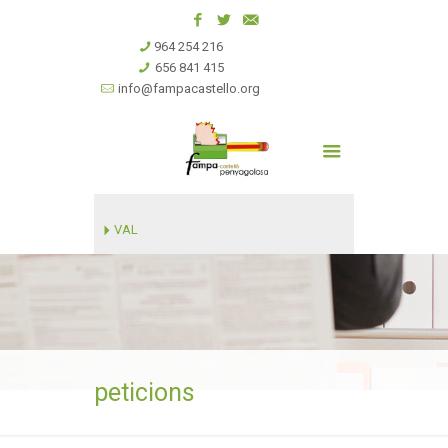
964 254 216
656 841 415
info@fampacastello.org
VAL
peticions