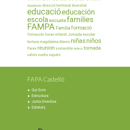
direcció territorial
diversitat
diputación
educació
educación
families
escola
escuela
FAMPA
formació
Família
infantil
Jornada escolar
formación
horari
niñas
niños
lectura
magdalena
Mares
reunion
tornada
Pares
sostenible
tallers
valors
vuelta
xiquets
FAPA Castelló
Qui Som
Estructura
Junta Directiva
Estatuts