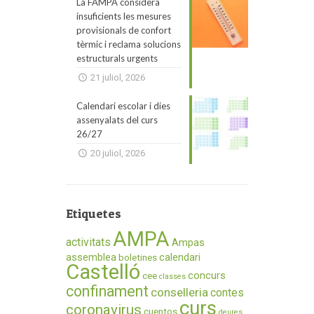
La FAMPA considera
insuficients les mesures
provisionals de confort
tèrmic i reclama solucions
estructurals urgents
21 juliol, 2026
Calendari escolar i dies
assenyalats del curs
26/27
20 juliol, 2026
Etiquetes
AMPA
activitats
Ampas
assemblea
calendari
boletines
Castelló
concurs
cee
classes
confinament
conselleria
contes
curs
coronavirus
cuentos
deures