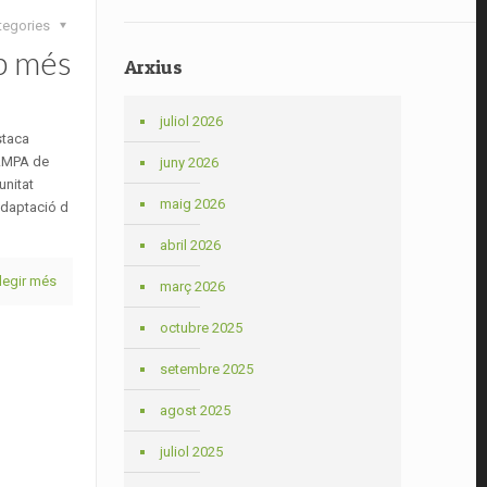
tegories
b més
Arxius
juliol 2026
staca
 AMPA de
juny 2026
unitat
maig 2026
’adaptació d
abril 2026
legir més
març 2026
octubre 2025
setembre 2025
agost 2025
juliol 2025