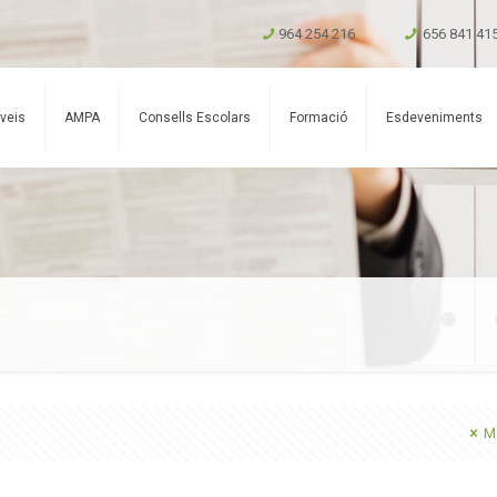
964 254 216
656 841 41
veis
AMPA
Consells Escolars
Formació
Esdeveniments
Mo