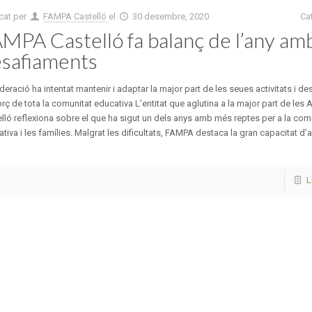
cat per
FAMPA Castelló
el
30 desembre, 2020
Ca
MPA Castelló fa balanç de l’any am
safiaments
deració ha intentat mantenir i adaptar la major part de les seues activitats i de
orç de tota la comunitat educativa L’entitat que aglutina a la major part de les
lló reflexiona sobre el que ha sigut un dels anys amb més reptes per a la com
tiva i les famílies. Malgrat les dificultats, FAMPA destaca la gran capacitat d
L