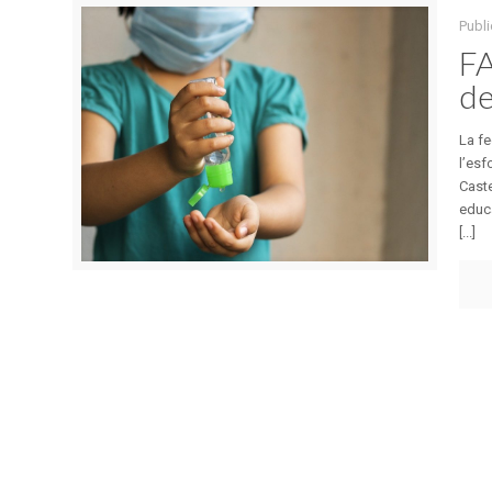
Publi
FA
de
La fe
l’esf
Caste
educa
[...]