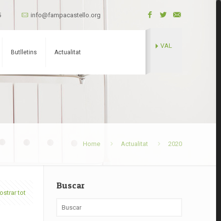
5
info@fampacastello.org
VAL
Butlletins
Actualitat
Home
Actualitat
2020
Buscar
strar tot