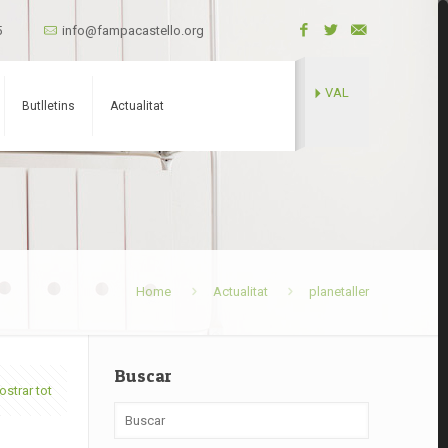
5
info@fampacastello.org
VAL
Butlletins
Actualitat
Home
Actualitat
planetaller
Buscar
strar tot