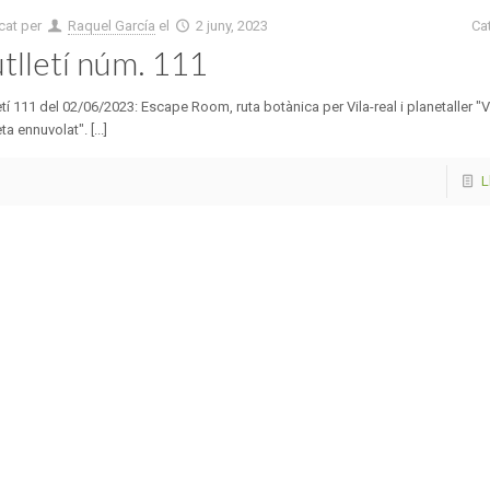
cat per
Raquel García
el
2 juny, 2023
Ca
tlletí núm. 111
etí 111 del 02/06/2023: Escape Room, ruta botànica per Vila-real i planetaller "
ta ennuvolat". [...]
L