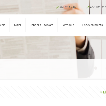
964 254 216
656 841 41
veis
AMPA
Consells Escolars
Formació
Esdeveniments
Mo