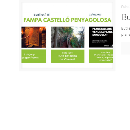
Publi
Bu
Butll
plane