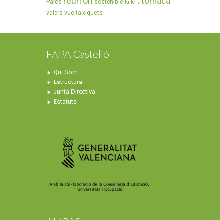
reunion
tornada
Pares
sostenible
tallers
valors
vuelta
xiquets
FAPA Castelló
Qui Som
Estructura
Junta Directiva
Estatuts