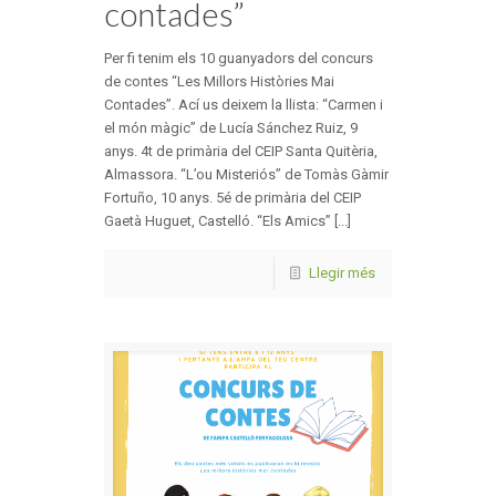
contades”
Per fi tenim els 10 guanyadors del concurs
de contes “Les Millors Històries Mai
Contades”. Ací us deixem la llista: “Carmen i
el món màgic” de Lucía Sánchez Ruiz, 9
anys. 4t de primària del CEIP Santa Quitèria,
Almassora. “L’ou Misteriós” de Tomàs Gàmir
Fortuño, 10 anys. 5é de primària del CEIP
Gaetà Huguet, Castelló. “Els Amics” [...]
Llegir més