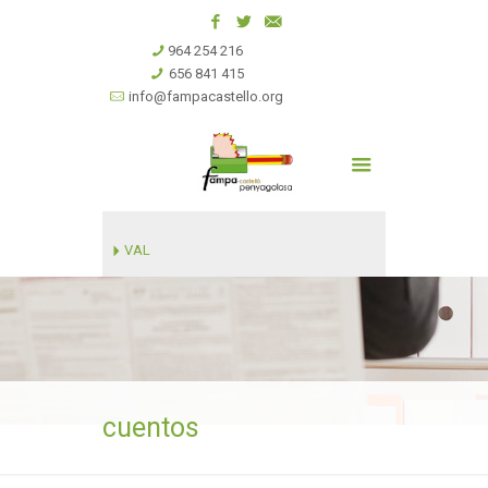
964 254 216
656 841 415
info@fampacastello.org
VAL
cuentos