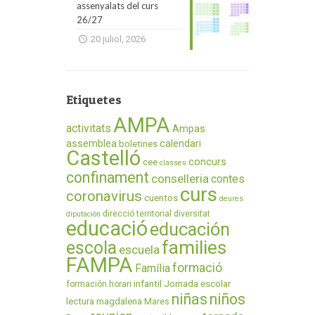
assenyalats del curs
26/27
20 juliol, 2026
Etiquetes
AMPA
activitats
Ampas
assemblea
calendari
boletines
Castelló
concurs
cee
classes
confinament
conselleria
contes
curs
coronavirus
cuentos
deures
direcció territorial
diversitat
diputación
educació
educación
families
escola
escuela
FAMPA
formació
Família
infantil
Jornada escolar
formación
horari
niñas
niños
lectura
magdalena
Mares