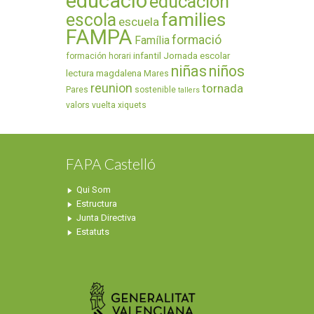
educació
educación
families
escola
escuela
FAMPA
formació
Família
infantil
Jornada escolar
formación
horari
niñas
niños
lectura
magdalena
Mares
reunion
tornada
Pares
sostenible
tallers
valors
vuelta
xiquets
FAPA Castelló
Qui Som
Estructura
Junta Directiva
Estatuts