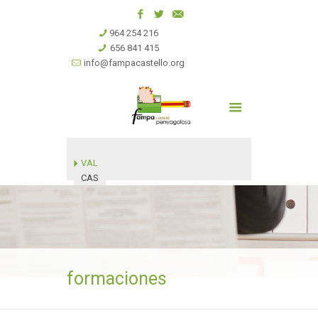
964 254 216
656 841 415
info@fampacastello.org
VAL
CAS
formaciones