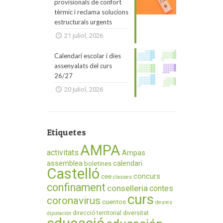
provisionals de confort
tèrmic i reclama solucions
estructurals urgents
21 juliol, 2026
Calendari escolar i dies
assenyalats del curs
26/27
20 juliol, 2026
Etiquetes
AMPA
activitats
Ampas
assemblea
calendari
boletines
Castelló
concurs
cee
classes
confinament
conselleria
contes
curs
coronavirus
cuentos
deures
direcció territorial
diversitat
diputación