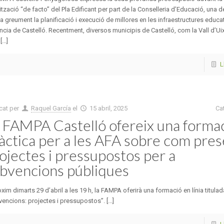
ització “de facto” del Pla Edificant per part de la Conselleria d’Educació, una 
a greument la planificació i execució de millores en les infraestructures educat
ncia de Castelló. Recentment, diversos municipis de Castelló, com la Vall d’Ui
...]
L
cat per
Raquel García
el
15 abril, 2025
Ca
 FAMPA Castelló ofereix una forma
àctica per a les AFA sobre com pre
ojectes i pressupostos per a
bvencions públiques
òxim dimarts 29 d’abril a les 19 h, la FAMPA oferirà una formació en línia titulad
encions: projectes i pressupostos”. [...]