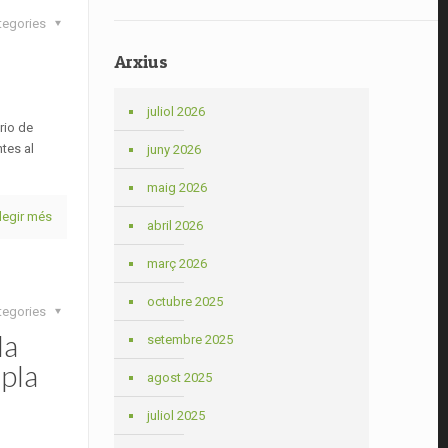
tegories
Arxius
juliol 2026
rio de
tes al
juny 2026
maig 2026
legir més
abril 2026
març 2026
octubre 2025
tegories
la
setembre 2025
 pla
agost 2025
juliol 2025