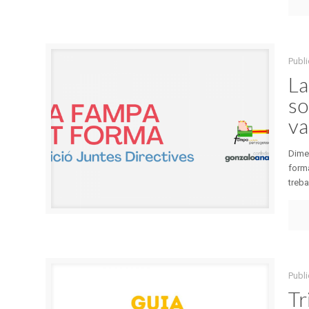
Publi
La
so
va
Dimec
forma
treba
Publi
Tr