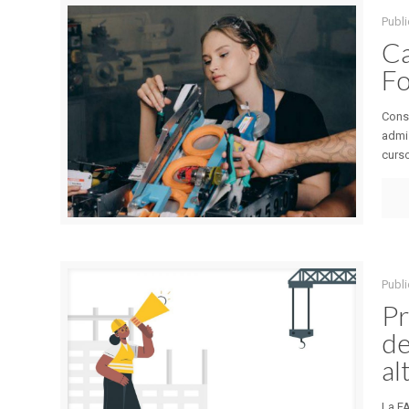
Publi
Ca
Fo
Conse
admi
curso
Publi
Pr
de
al
La F