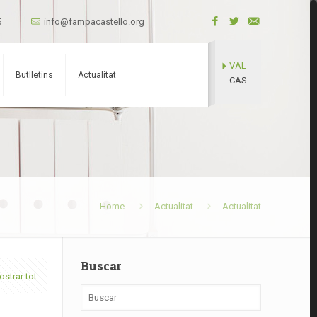
5
info@fampacastello.org
VAL
Butlletins
Actualitat
CAS
Home
Actualitat
Actualitat
Buscar
strar tot