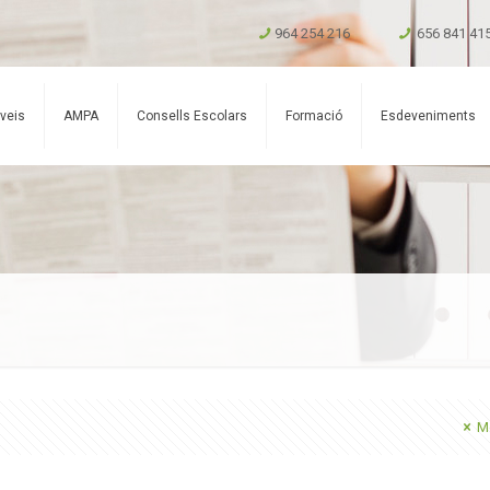
964 254 216
656 841 41
veis
AMPA
Consells Escolars
Formació
Esdeveniments
Mo