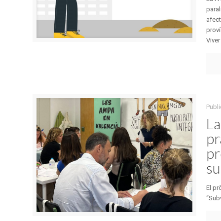
paral
afect
proví
Viver [
Publi
La
pr
pr
su
El pr
“Subv