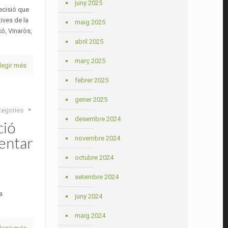
juny 2025
decisió que
ives de la
maig 2025
xó, Vinaròs,
abril 2025
març 2025
legir més
febrer 2025
gener 2025
tegories
desembre 2024
ció
sentar
novembre 2024
octubre 2024
setembre 2024
a
juny 2024
maig 2024