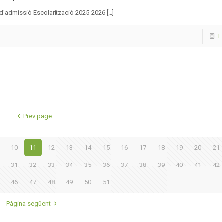
d'admissió Escolarització 2025-2026 [...]
L
Prev page
10
11
12
13
14
15
16
17
18
19
20
21
31
32
33
34
35
36
37
38
39
40
41
42
46
47
48
49
50
51
Pàgina següent