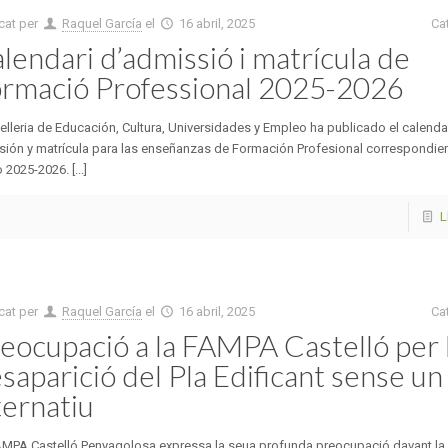
cat per
Raquel García
el
16 abril, 2025
Ca
lendari d’admissió i matrícula de
rmació Professional 2025-2026
lleria de Educación, Cultura, Universidades y Empleo ha publicado el calenda
sión y matrícula para las enseñanzas de Formación Profesional correspondien
 2025-2026. [...]
L
cat per
Raquel García
el
16 abril, 2025
Ca
eocupació a la FAMPA Castelló per 
saparició del Pla Edificant sense un
ternatiu
AMPA Castelló Penyagolosa expressa la seua profunda preocupació davant la