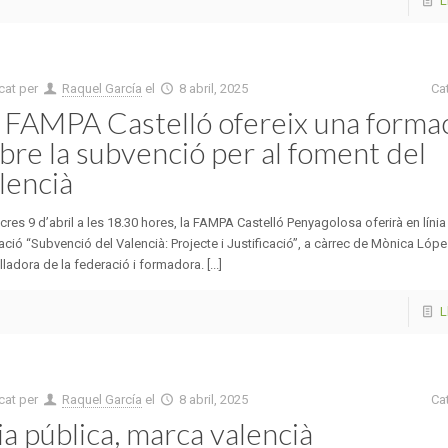
L
cat per
Raquel García
el
8 abril, 2025
Ca
 FAMPA Castelló ofereix una forma
bre la subvenció per al foment del
lencià
res 9 d’abril a les 18.30 hores, la FAMPA Castelló Penyagolosa oferirà en línia 
ció “Subvenció del Valencià: Projecte i Justificació”, a càrrec de Mònica Lópe
lladora de la federació i formadora. [...]
L
cat per
Raquel García
el
8 abril, 2025
Ca
ia pública, marca valencià