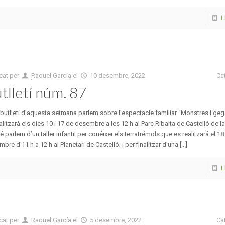
L
cat per
Raquel García
el
10 desembre, 2022
Ca
tlletí núm. 87
 butlletí d’aquesta setmana parlem sobre l’espectacle familiar “Monstres i ge
alitzarà els dies 10 i 17 de desembre a les 12 h al Parc Ribalta de Castelló de la
 parlem d’un taller infantil per conéixer els terratrémols que es realitzará el 18
bre d’11 h a 12 h al Planetari de Castelló; i per finalitzar d’una [...]
L
cat per
Raquel García
el
5 desembre, 2022
Ca