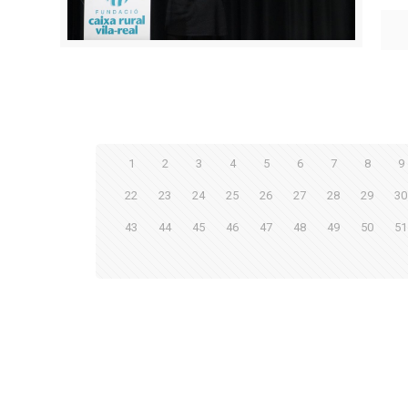
1
2
3
4
5
6
7
8
9
22
23
24
25
26
27
28
29
30
43
44
45
46
47
48
49
50
51