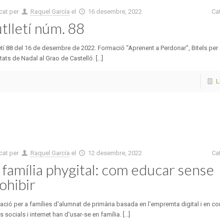
cat per
Raquel García
el
16 desembre, 2022
Ca
tlletí núm. 88
etí 88 del 16 de desembre de 2022. Formació "Aprenent a Perdonar", Bitels per
itats de Nadal al Grao de Castelló. [...]
L
cat per
Raquel García
el
12 desembre, 2022
Ca
 família phygital: com educar sense
ohibir
ció per a famílies d'alumnat de primària basada en l'empremta digital i en co
s socials i internet han d'usar-se en família. [...]