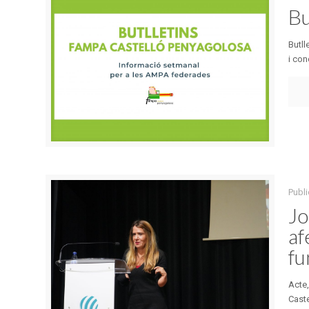
Bu
Butll
i con
Publi
Jo
af
fu
Acte,
Caste