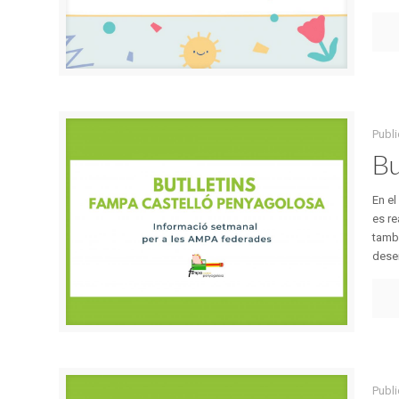
Publi
Bu
En el
es re
també
desem
Publi