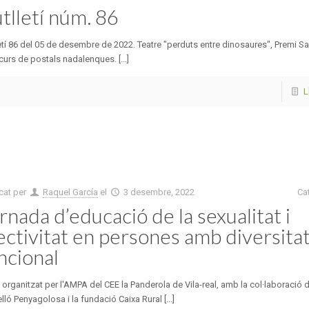
tlletí núm. 86
etí 86 del 05 de desembre de 2022. Teatre "perduts entre dinosaures", Premi 
curs de postals nadalenques. [...]
L
cat per
Raquel García
el
3 desembre, 2022
Ca
rnada d’educació de la sexualitat i
ectivitat en persones amb diversita
ncional
 organitzat per l'AMPA del CEE la Panderola de Vila-real, amb la col·laboració
lló Penyagolosa i la fundació Caixa Rural [...]