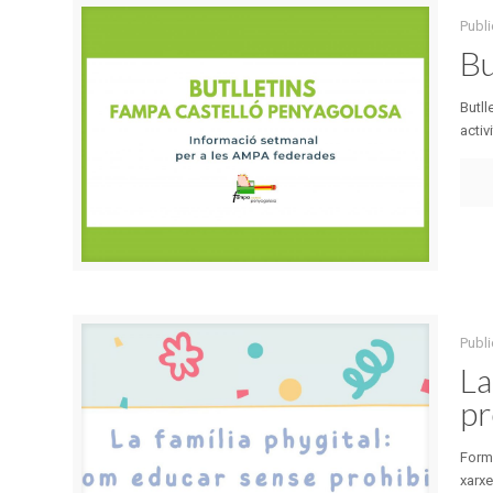
Publi
Bu
Butll
activ
Publi
La
pr
Forma
xarxe