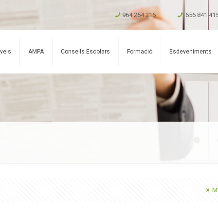
964 254 216
656 841 41
veis
AMPA
Consells Escolars
Formació
Esdeveniments
Mo