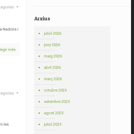
tegories
Arxius
 a Nadons i
juliol 2026
juny 2026
legir més
maig 2026
abril 2026
març 2026
octubre 2025
tegories
setembre 2025
agost 2025
m les
juliol 2025