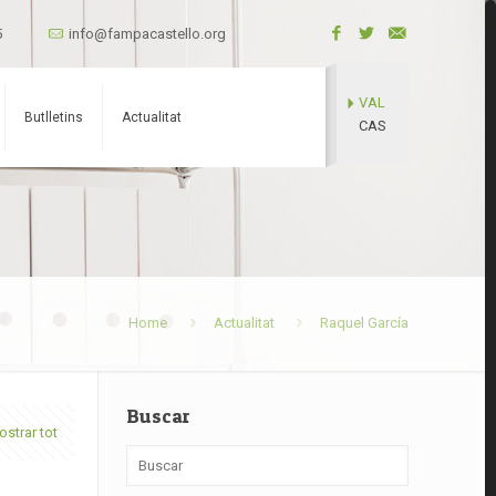
5
info@fampacastello.org
VAL
Butlletins
Actualitat
CAS
Home
Actualitat
Raquel García
Buscar
strar tot