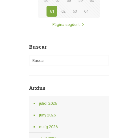
56
57
58
59
60
61
62
63
64
Pàgina següent
Buscar
Arxius
juliol 2026
juny 2026
maig 2026