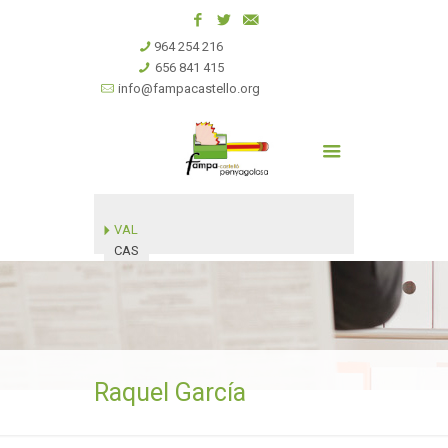
964 254 216
656 841 415
info@fampacastello.org
VAL
CAS
Raquel García