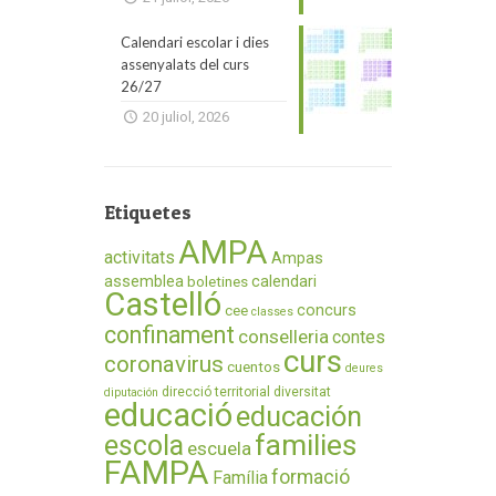
Calendari escolar i dies
assenyalats del curs
26/27
20 juliol, 2026
Etiquetes
AMPA
activitats
Ampas
assemblea
calendari
boletines
Castelló
concurs
cee
classes
confinament
conselleria
contes
curs
coronavirus
cuentos
deures
direcció territorial
diversitat
diputación
educació
educación
families
escola
escuela
FAMPA
formació
Família