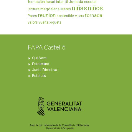
infantil
Jornada escolar
formación
horari
niñas
niños
lectura
magdalena
Mares
reunion
tornada
Pares
sostenible
tallers
valors
vuelta
xiquets
FAPA Castelló
Qui Som
Estructura
Junta Directiva
Estatuts